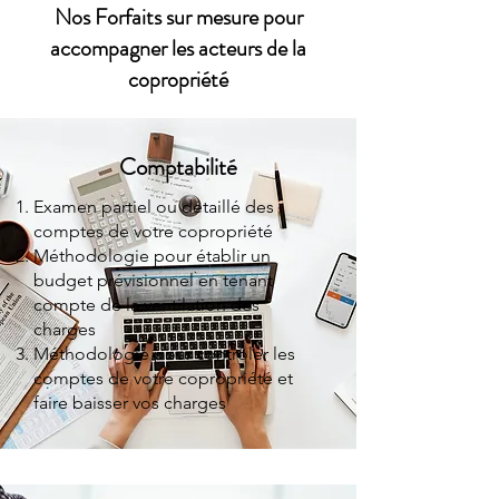
Nos Forfaits sur mesure pour
accompagner les acteurs de la
copropriété
Comptabilité
Examen partiel ou détaillé des
comptes de votre copropriété
Méthodologie pour établir un
budget prévisionnel en tenant
compte de la ventilation des
charges
Méthodologie pour contrôler les
comptes de votre copropriété et
faire baisser vos charges