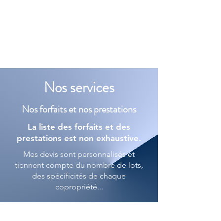
FC3
Nos services
Nos forfaits et nos prestations
La liste des forfaits et des
prestations est non exhaustive.
Mes devis sont personnalisés et
tiennent compte du nombre de lots,
des spécificités de chaque
copropriété...