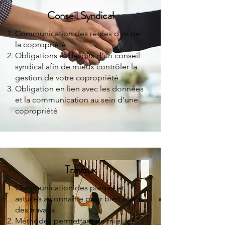
Conseil Syndical
Communication des règles d’or de
la copropriété
Obligations et devoirs d’un conseil
syndical afin de mieux contrôler la
gestion de votre copropriété
Obligation en lien avec les données
et la communication au sein d’une
copropriété
Travaux
Communication des pièges et
astuces à connaître pour bien suivre
des travaux
Méthodes permettant de mieux