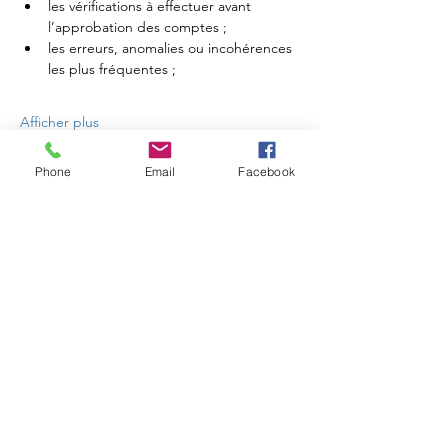
les vérifications à effectuer avant 
l’approbation des comptes ;
les erreurs, anomalies ou incohérences 
les plus fréquentes ;
Afficher plus
Phone
Email
Facebook
RSVP
Partager cet événement
FC3
Lyon