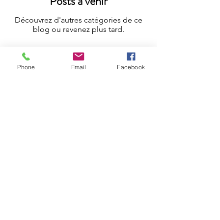
Posts à venir
Découvrez d'autres catégories de ce
blog ou revenez plus tard.
Phone
Email
Facebook
FC3
Lyon
E-mail :
FCconseilsyndical@proton.me
Tél :
06 86 88 90 03
RÉSEAUX SOCIAUX
Politique de confidentialité
Politique de cookies